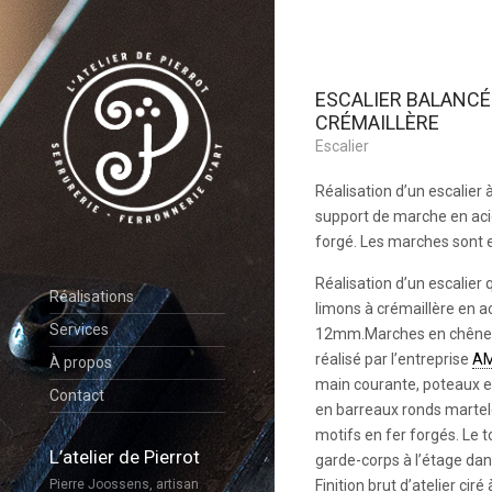
ESCALIER BALANCÉ
CRÉMAILLÈRE
Escalier
Réalisation d’un escalier
support de marche en aci
forgé. Les marches sont 
Réalisation d’un escalier 
Réalisations
limons à crémaillère en a
Services
12mm.Marches en chêne
réalisé par l’entreprise
A
À propos
main courante, poteaux en
Contact
en barreaux ronds martel
motifs en fer forgés. Le 
L’atelier de Pierrot
garde-corps à l’étage dan
Finition brut d’atelier ciré 
Pierre Joossens, artisan