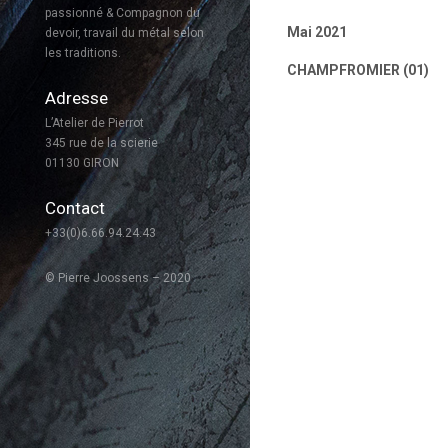
passionné & Compagnon du
Mai 2021
devoir, travail du métal selon
les traditions.
CHAMPFROMIER (01)
Adresse
L’Atelier de Pierrot
345 rue de la scierie
01130 GIRON
Contact
+33(0)6.66.94.24.43
© Pierre Joossens – 2020