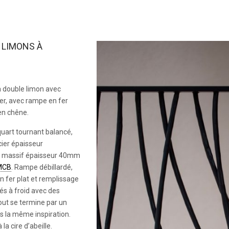
 LIMONS À
 à double limon avec
er, avec rampe en fer
en chêne.
quart tournant balancé,
cier épaisseur
 massif épaisseur 40mm
MCB
. Rampe débillardé,
 fer plat et remplissage
és à froid avec des
tout se termine par un
s la même inspiration.
à la cire d’abeille.