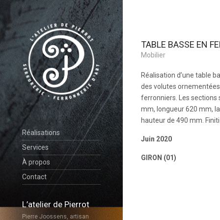
TABLE BASSE EN F
Mobilier
Réalisation d’une table b
des volutes ornementées 
ferronniers. Les sections 
mm, longueur 620 mm, la
hauteur de 490 mm. Finitio
Réalisations
Juin 2020
Services
GIRON (01)
À propos
Contact
L’atelier de Pierrot
Pierre Joossens, artisan