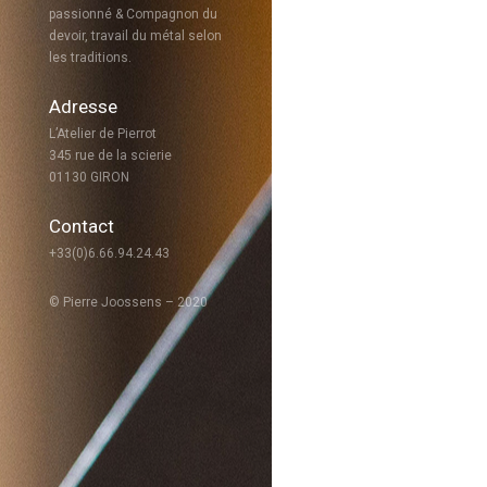
passionné & Compagnon du
devoir, travail du métal selon
les traditions.
Adresse
L’Atelier de Pierrot
345 rue de la scierie
01130 GIRON
Contact
+33(0)6.66.94.24.43
© Pierre Joossens – 2020